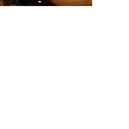
Bar Komasa
20年の歴史あるBar
SASAGROUPのBarの中で一番大きな広さの有
るBarです。
華やかな空間の広々としたカウンターでお酒
をお楽しみくださいBOX席もご用意しており
ます。