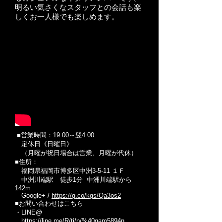
明るい気さくなスタッフとの会話も楽
しくお一人様でも楽しめます。
■営業時間：19:00～翌4:00
定休日《日曜日》
（月曜が祝日場合は営業、月曜が代休）
■住所：
福岡県福岡市博多区中洲3-5-11 １Ｆ
中洲川端駅 徒歩1分 中洲川端駅から
142m
Google+ /
https://g.co/kgs/Qa3os2
■お問い合わせはこちら
・LINE@
https://line.me/R/ti/p/%40gam5894n